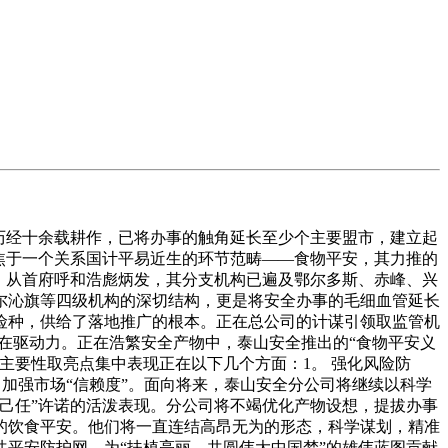
历经十余载耕作，已将办事的触角延长至少个主要盟市，建立起
聚焦于一个关系国计平易近生的环节范畴——食物平安，其力推的
。从首府呼和浩彪炳发，其分支机构已遍及鄂尔多斯、赤峰、兴
尔沁旗等四级机构的深切结构，更是将安全办事的毛细血管延长
险种，供给了落地推广的根本。正在总公司的计谋引领取监管机
在驱动力。正在浩繁安全产物中，泰山安全推出的“食物平安义
主要性取亮点集中表现正在以下几个方面：1。 强化风险防
言，加强市场“信赖度”。面向将来，泰山安全分公司将继续以科学
己任”许诺的活泼表现。分公司将不竭优化产物设想，提拔办事
的饮食平安。他们将一直连结高昂无为的形态，科学谋划，精准
平安防护网，为“扶植亮丽，共圆伟大中国梦”的雄伟蓝图贡献