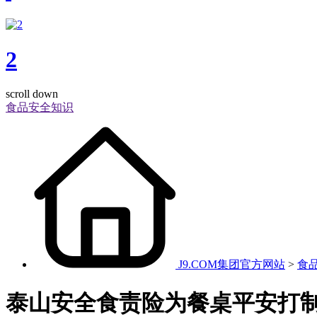
2
scroll down
食品安全知识
J9.COM集团官方网站
>
食
泰山安全食责险为餐桌平安打