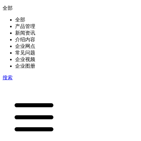
全部
全部
产品管理
新闻资讯
介绍内容
企业网点
常见问题
企业视频
企业图册
搜索