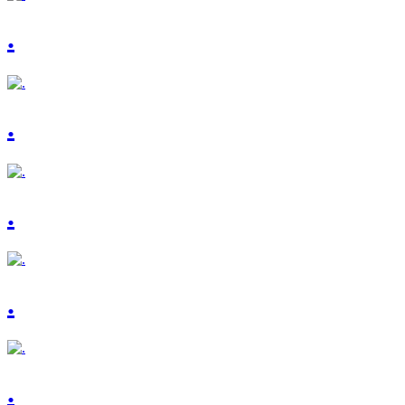
.
.
.
.
.