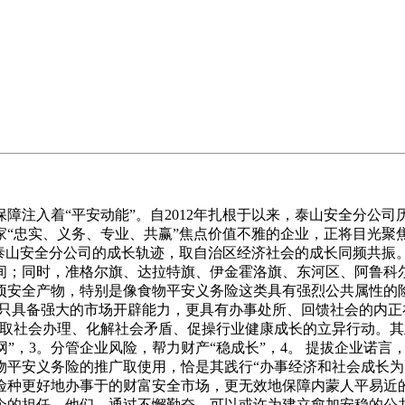
注入着“平安动能”。自2012年扎根于以来，泰山安全分公司
家“忠实、义务、专业、共赢”焦点价值不雅的企业，正将目光
。泰山安全分公司的成长轨迹，取自治区经济社会的成长同频共振
间；同时，准格尔旗、达拉特旗、伊金霍洛旗、东河区、阿鲁科
项安全产物，特别是像食物平安义务险这类具有强烈公共属性的
不只具备强大的市场开辟能力，更具有办事处所、回馈社会的内正
取社会办理、化解社会矛盾、促操行业健康成长的立异行动。其
网”，3。分管企业风险，帮力财产“稳成长”，4。 提拔企业诺
物平安义务险的推广取使用，恰是其践行“办事经济和社会成长为
险种更好地办事于的财富安全市场，更无效地保障内蒙人平易近
企的担任。他们，通过不懈勤奋，可以或许为建立愈加安稳的公共